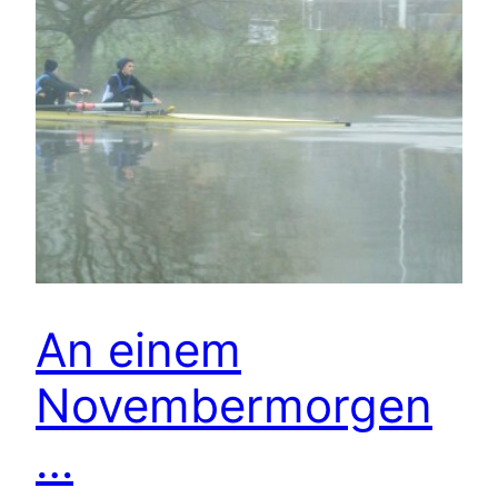
An einem
Novembermorgen
…