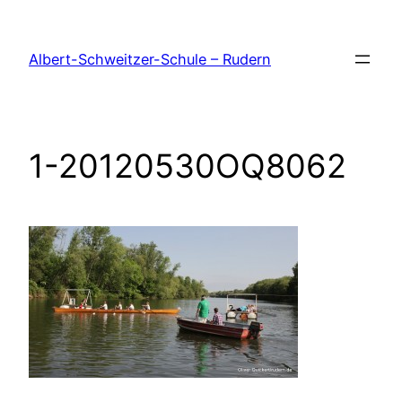
Zum
Inhalt
Albert-Schweitzer-Schule – Rudern
springen
1-20120530OQ8062