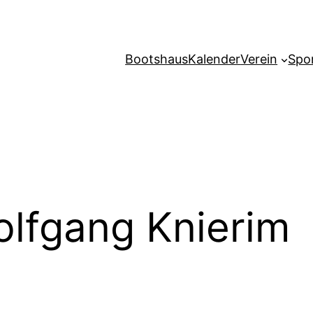
Bootshaus
Kalender
Verein
Spo
lfgang Knierim